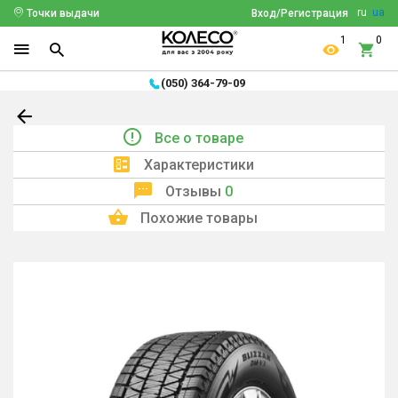
ru
ua
Точки выдачи
Вход/Регистрация
1
0
(050) 364-79-09
Все о товаре
Характеристики
Отзывы
0
Похожие товары