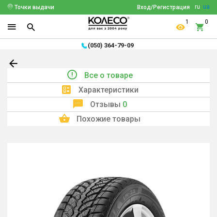
ru
ua
Точки выдачи
Вход/Регистрация
1
0
(050) 364-79-09
Все о товаре
Характеристики
Отзывы
0
Похожие товары