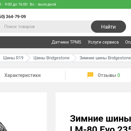
б
- 9:00 до 16:00
Вс
- выходной
50) 364-79-09
Найти
Датчики TPMS
Услуги сервиса
Оп
Шины R19
Шины Bridgestone
Зимние шины Bridgestone 
Характеристики
Отзывы
0
Зимние шины 
LM-80 Evo 23