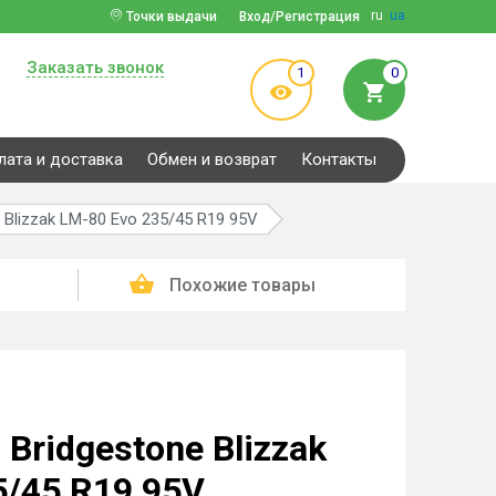
ru
ua
Точки выдачи
Вход/Регистрация
Заказать звонок
1
0
лата и доставка
Обмен и возврат
Контакты
Blizzak LM-80 Evo 235/45 R19 95V
Похожие товары
Bridgestone Blizzak
5/45 R19 95V