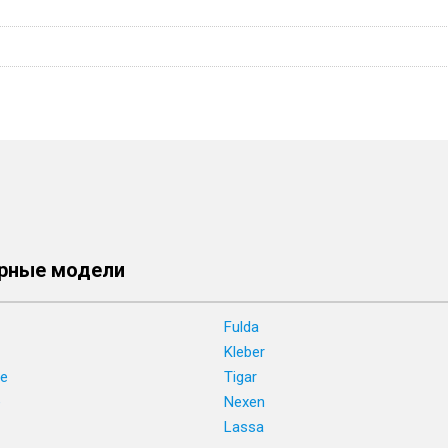
рные модели
Fulda
Kleber
ne
Tigar
e
Nexen
Lassa