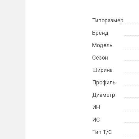
Типоразмер
Бренд
Модель
Сезон
Ширина
Профиль
Диаметр
ИН
ИС
Тип Т/С