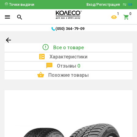
ru
ua
Точки выдачи
Вход/Регистрация
1
0
(050) 364-79-09
Все о товаре
Характеристики
Отзывы
0
Похожие товары