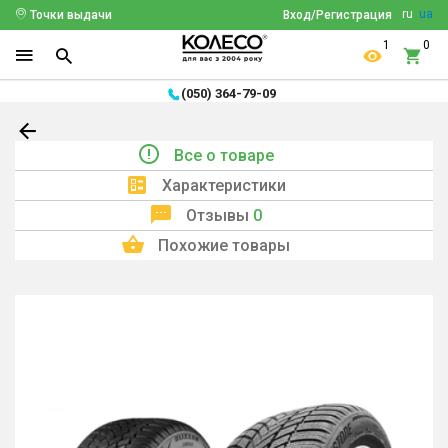
ru
ua
Точки выдачи
Вход/Регистрация
1
0
(050) 364-79-09
Все о товаре
Характеристики
Отзывы
0
Похожие товары