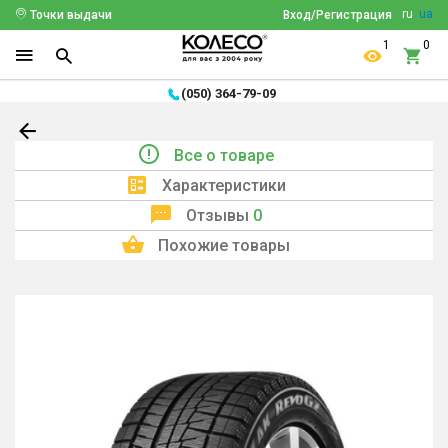
ru
ua
Точки выдачи
Вход/Регистрация
1
0
(050) 364-79-09
Все о товаре
Характеристики
Отзывы
0
Похожие товары