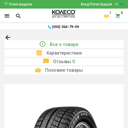
ru
ua
Точки выдачи
Вход/Регистрация
1
0
(050) 364-79-09
Все о товаре
Характеристики
Отзывы
0
Похожие товары