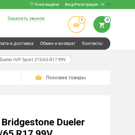
ru
ua
Точки выдачи
Вход/Регистрация
Заказать звонок
1
0
лата и доставка
Обмен и возврат
Контакты
Dueler H/P Sport 215/65 R17 99V
Похожие товары
Bridgestone Dueler
/65 R17 99V