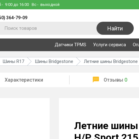
б
- 9:00 до 16:00
Вс
- выходной
50) 364-79-09
Найти
Датчики TPMS
Услуги сервиса
Оп
Шины R17
Шины Bridgestone
Летние шины Bridgestone 
Характеристики
Отзывы
0
Летние шины 
H/P Sport 215