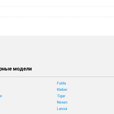
рные модели
Fulda
Kleber
ne
Tigar
e
Nexen
Lassa