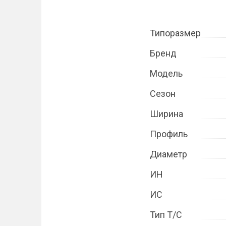
Типоразмер
Бренд
Модель
Сезон
Ширина
Профиль
Диаметр
ИН
ИС
Тип Т/С