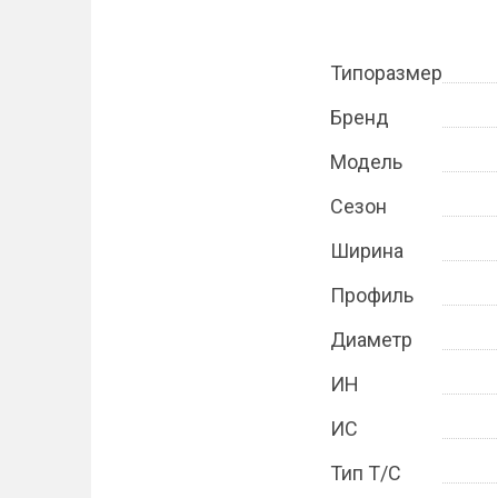
Типоразмер
Бренд
Модель
Сезон
Ширина
Профиль
Диаметр
ИН
ИС
Тип Т/С