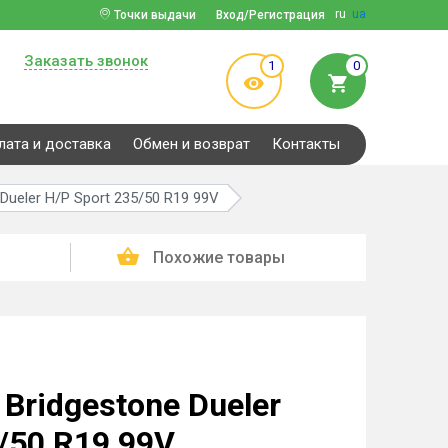
ru
ua
Точки выдачи
Вход/Регистрация
Заказать звонок
1
0
лата и доставка
Обмен и возврат
Контакты
Dueler H/P Sport 235/50 R19 99V
Похожие товары
Bridgestone Dueler
/50 R19 99V