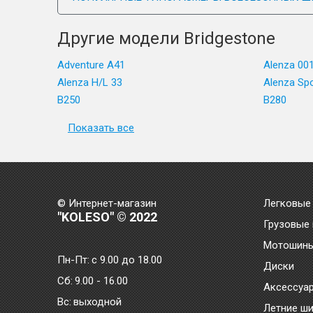
Другие модели Bridgestone
Adventure A41
Alenza 00
Alenza H/L 33
Alenza Sp
B250
B280
Показать все
© Интернет-магазин
Легковые
"KOLESO" © 2022
Грузовые
Мотошин
Пн-Пт:
с 9.00 до 18.00
Диски
Сб:
9.00 - 16.00
Аксессуа
Bc:
выходной
Летние ш