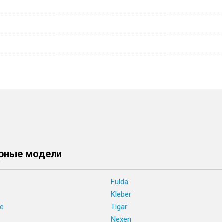
рные модели
Fulda
Kleber
ne
Tigar
e
Nexen