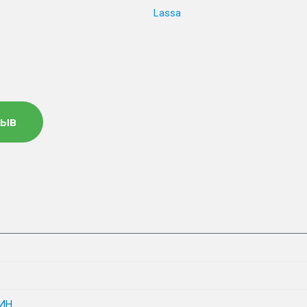
Lassa
зыв
ИН