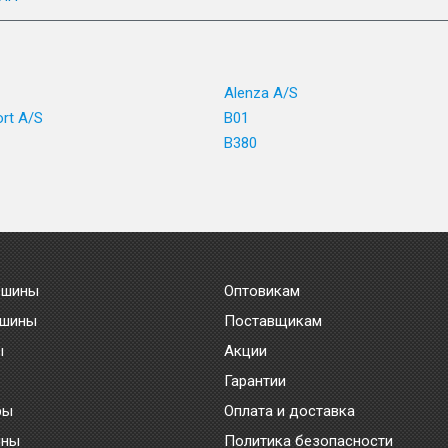
1
Alenza A/S
ort A/S
B01
B380
 шины
Оптовикам
 шины
Поставщикам
ы
Акции
Гарантии
ры
Оплата и доставка
ины
Политика безопасности