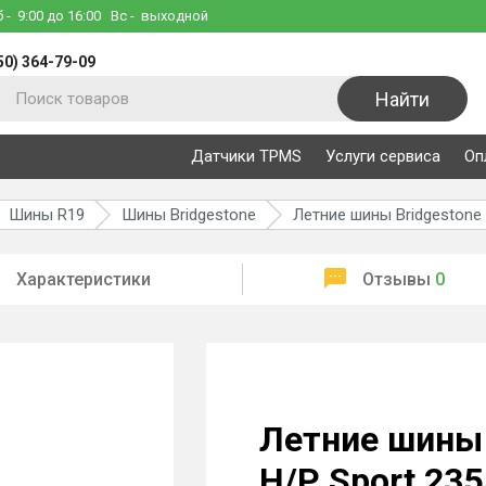
б
- 9:00 до 16:00
Вс
- выходной
50) 364-79-09
Найти
Датчики TPMS
Услуги сервиса
Оп
Шины R19
Шины Bridgestone
Летние шины Bridgestone 
Характеристики
Отзывы
0
Летние шины 
H/P Sport 235