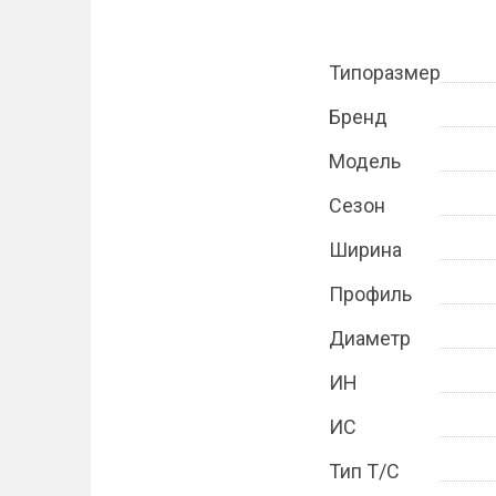
Типоразмер
Бренд
Модель
Сезон
Ширина
Профиль
Диаметр
ИН
ИС
Тип Т/С