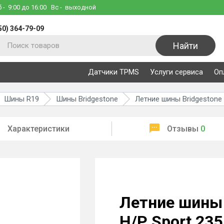
б
- 9:00 до 16:00
Вс
- выходной
50) 364-79-09
Найти
Датчики TPMS
Услуги сервиса
Оп
Шины R19
Шины Bridgestone
Летние шины Bridgestone 
Характеристики
Отзывы
0
Летние шины 
H/P Sport 23