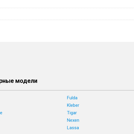
рные модели
Fulda
Kleber
ne
Tigar
e
Nexen
Lassa