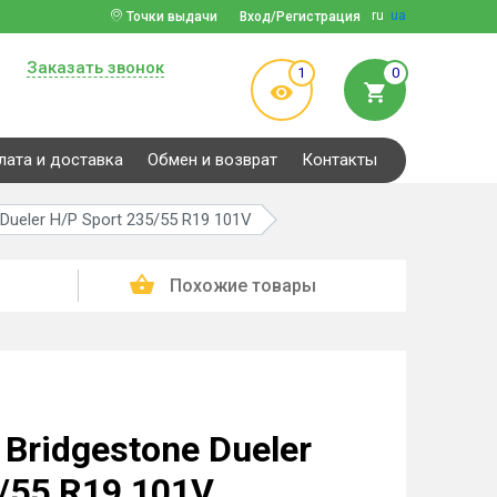
ru
ua
Точки выдачи
Вход/Регистрация
Заказать звонок
1
0
лата и доставка
Обмен и возврат
Контакты
Dueler H/P Sport 235/55 R19 101V
Похожие товары
Bridgestone Dueler
5/55 R19 101V