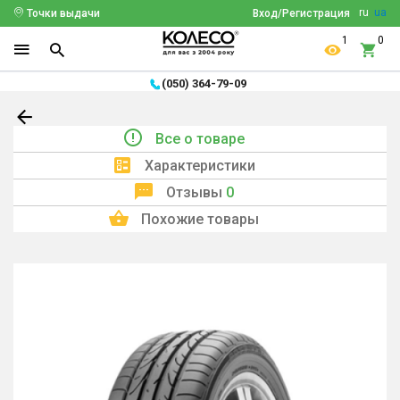
ru
ua
Точки выдачи
Вход/Регистрация
1
0
(050) 364-79-09
Все о товаре
Характеристики
Отзывы
0
Похожие товары