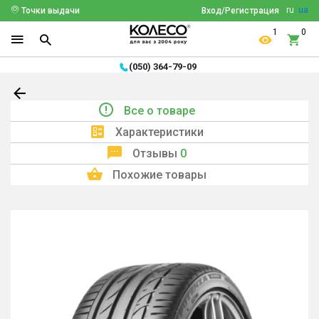
ru
ua
Точки выдачи
Вход/Регистрация
1
0
(050) 364-79-09
Все о товаре
Характеристики
Отзывы
0
Похожие товары