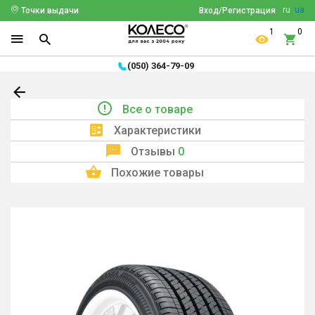
ru
ua
Точки выдачи
Вход/Регистрация
1
0
(050) 364-79-09
Все о товаре
Характеристики
Отзывы
0
Похожие товары