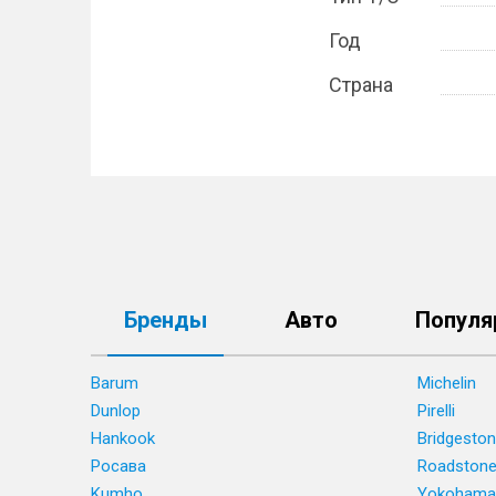
Год
Страна
Бренды
Авто
Популя
Barum
Michelin
Dunlop
Pirelli
Hankook
Bridgesto
Росава
Roadston
Kumho
Yokohama