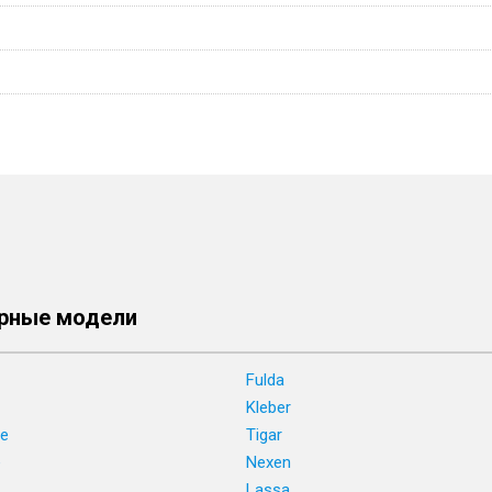
рные модели
Fulda
Kleber
ne
Tigar
e
Nexen
Lassa