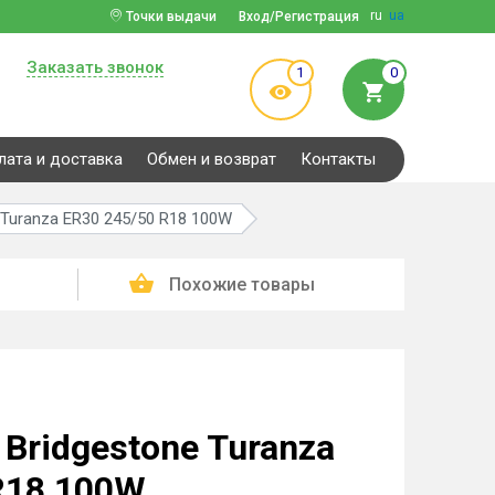
ru
ua
Точки выдачи
Вход/Регистрация
Заказать звонок
1
0
лата и доставка
Обмен и возврат
Контакты
 Turanza ER30 245/50 R18 100W
Похожие товары
Bridgestone Turanza
R18 100W