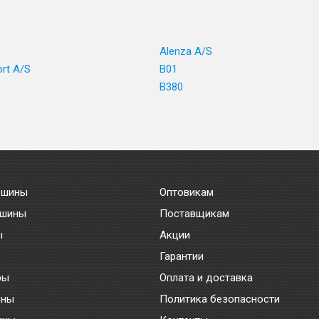
1
Alenza A/S
ort A/S
B01
B380
 шины
Оптовикам
 шины
Поставщикам
ы
Акции
Гарантии
ры
Оплата и доставка
ины
Политика безопасности