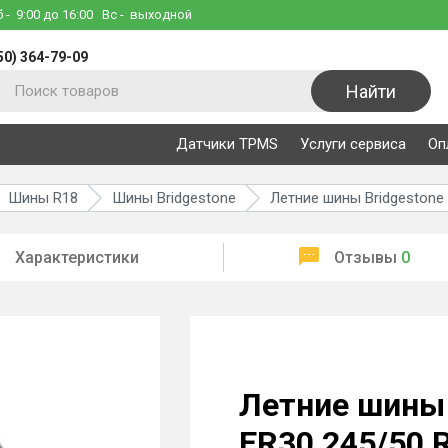
б
- 9:00 до 16:00
Вс
- выходной
50) 364-79-09
Найти
Датчики TPMS
Услуги сервиса
Оп
Шины R18
Шины Bridgestone
Летние шины Bridgestone
Характеристики
Отзывы
0
Летние шины 
ER30 245/50 