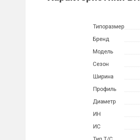
Типоразмер
Бренд
Модель
Сезон
Ширина
Профиль
Диаметр
ИН
ИС
Тип Т/С