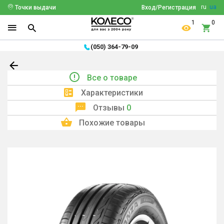
ru
ua
Точки выдачи
Вход/Регистрация
1
0
(050) 364-79-09
Все о товаре
Характеристики
Отзывы
0
Похожие товары