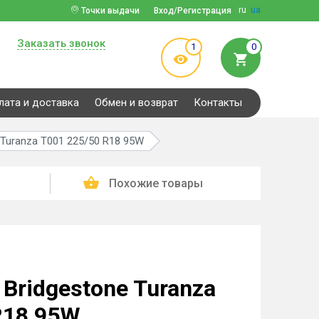
ru
ua
Точки выдачи
Вход/Регистрация
Заказать звонок
1
0
лата и доставка
Обмен и возврат
Контакты
 Turanza T001 225/50 R18 95W
Похожие товары
Bridgestone Turanza
R18 95W