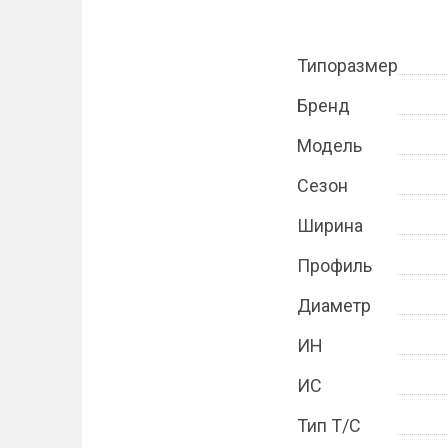
Типоразмер
Бренд
Модель
Сезон
Ширина
Профиль
Диаметр
ИН
ИС
Тип Т/С