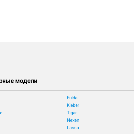
рные модели
Fulda
Kleber
ne
Tigar
e
Nexen
Lassa