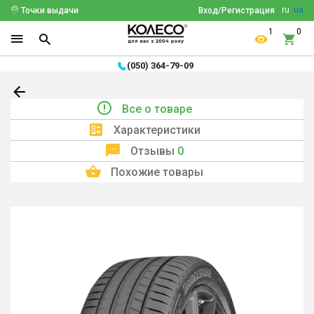
ru
ua
Точки выдачи
Вход/Регистрация
1
0
(050) 364-79-09
Все о товаре
Характеристики
Отзывы
0
Похожие товары