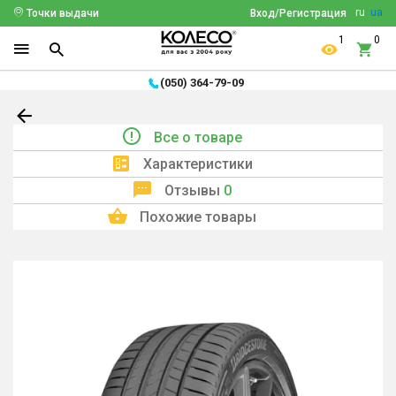
ru
ua
Точки выдачи
Вход/Регистрация
1
0
(050) 364-79-09
Все о товаре
Характеристики
Отзывы
0
Похожие товары