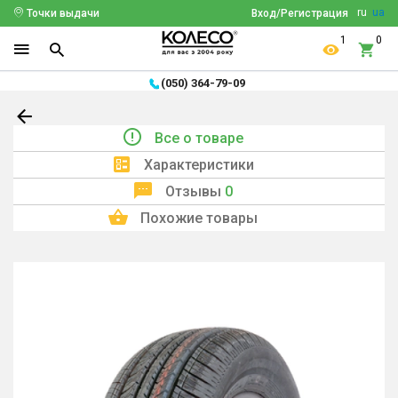
ru
ua
Точки выдачи
Вход/Регистрация
1
0
(050) 364-79-09
Все о товаре
Характеристики
Отзывы
0
Похожие товары