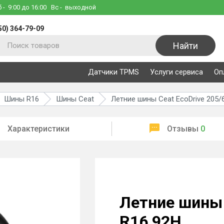
б
- 9:00 до 16:00
Вс
- выходной
50) 364-79-09
Найти
Датчики TPMS
Услуги сервиса
Оп
Шины R16
Шины Ceat
Летние шины Ceat EcoDrive 205/
Характеристики
Отзывы
0
Летние шины 
R16 92H