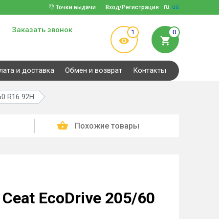
ru
ua
Точки выдачи
Вход/Регистрация
Заказать звонок
1
0
лата и доставка
Обмен и возврат
Контакты
60 R16 92H
Похожие товары
Ceat EcoDrive 205/60