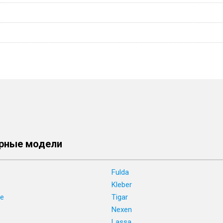
рные модели
Fulda
Kleber
ne
Tigar
e
Nexen
Lassa