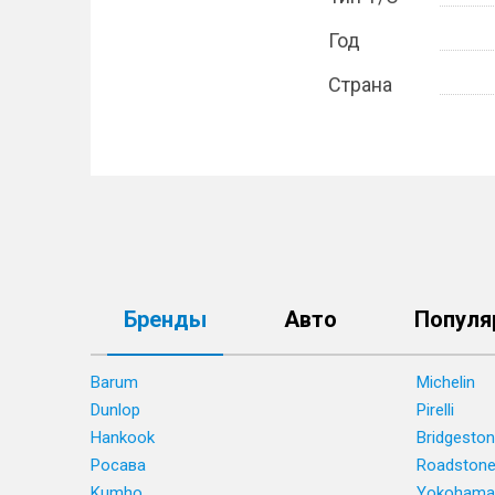
Год
Страна
Бренды
Авто
Популя
Barum
Michelin
Dunlop
Pirelli
Hankook
Bridgesto
Росава
Roadston
Kumho
Yokohama