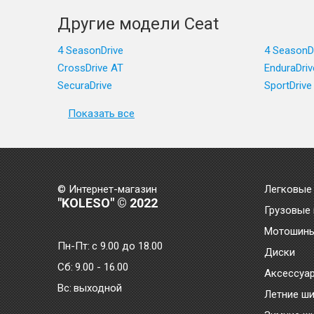
Другие модели Ceat
4 SeasonDrive
4 SeasonD
CrossDrive AT
EnduraDriv
SecuraDrive
SportDrive
Показать все
© Интернет-магазин
Легковые
"KOLESO" © 2022
Грузовые
Мотошин
Пн-Пт:
с 9.00 до 18.00
Диски
Сб:
9.00 - 16.00
Аксессуа
Bc:
выходной
Летние ш