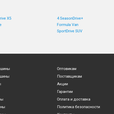
rive X5
4 SeasonDrive+
e
Formula Van
SportDrive SUV
 шины
Оптовикам
 шины
Поставщикам
ы
Акции
Гарантии
ры
Оплата и доставка
ины
Политика безопасности