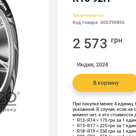
Заканчивается
Код товара:
000390856
2 573
грн
Индия, 2024
В корзину
При покупке менее 4 единиц
указанной. В случае, если на
момент нет, к его стоимости
R13–R14 = 175 грн за 1 еди
R15–R17 = 225 грн за 1 еди
R18–R19 = 250 грн за 1 еди