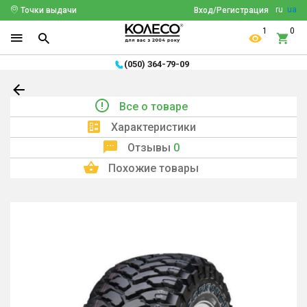
ru
ua
Точки выдачи
Вход/Регистрация
1
0
(050) 364-79-09
Все о товаре
Характеристики
Отзывы
0
Похожие товары