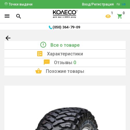
ru
ua
Точки выдачи
Вход/Регистрация
1
0
(050) 364-79-09
Все о товаре
Характеристики
Отзывы
0
Похожие товары