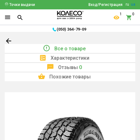
ru
ua
Точки выдачи
Вход/Регистрация
1
0
(050) 364-79-09
Все о товаре
Характеристики
Отзывы
0
Похожие товары