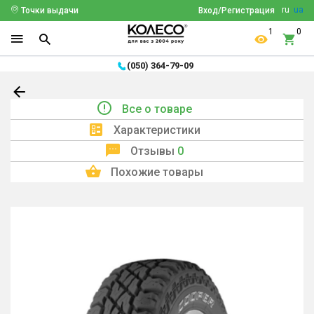
ru
ua
Точки выдачи
Вход/Регистрация
1
0
(050) 364-79-09
Все о товаре
Характеристики
Отзывы
0
Похожие товары