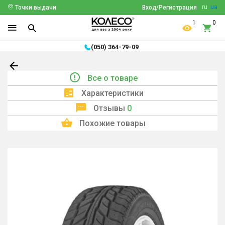
ru
ua
Точки выдачи
Вход/Регистрация
1
0
(050) 364-79-09
Все о товаре
Характеристики
Отзывы
0
Похожие товары