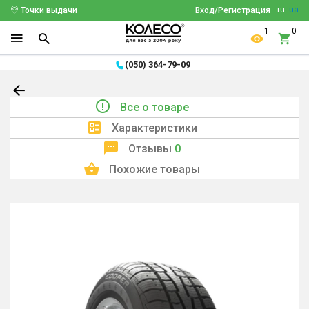
ru
ua
Точки выдачи
Вход/Регистрация
1
0
(050) 364-79-09
Все о товаре
Характеристики
Отзывы
0
Похожие товары