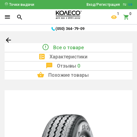
ru
ua
Точки выдачи
Вход/Регистрация
1
0
(050) 364-79-09
Все о товаре
Характеристики
Отзывы
0
Похожие товары