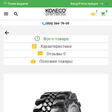
ru
ua
Точки выдачи
Вход/Регистрация
1
0
(050) 364-79-09
Все о товаре
Характеристики
Отзывы
0
Похожие товары