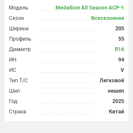
Модель
Medallion All Season ACP-1
Сезон
Всесезонная
Ширина
205
Профиль
55
Диаметр
R16
ИН
94
ИС
V
Тип Т/С
Легковой
Шип
нешип
Год
2025
Страна
Китай