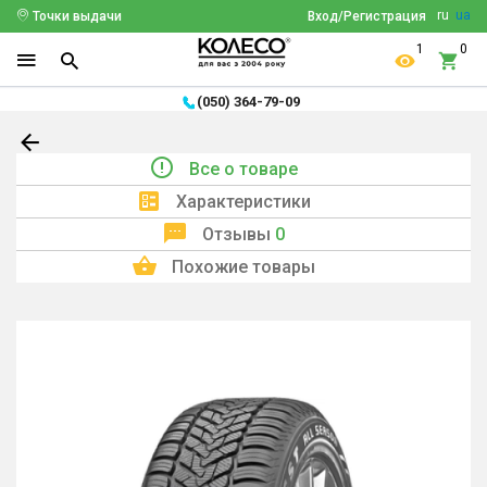
ru
ua
Точки выдачи
Вход/Регистрация
1
0
(050) 364-79-09
Все о товаре
Характеристики
Отзывы
0
Похожие товары