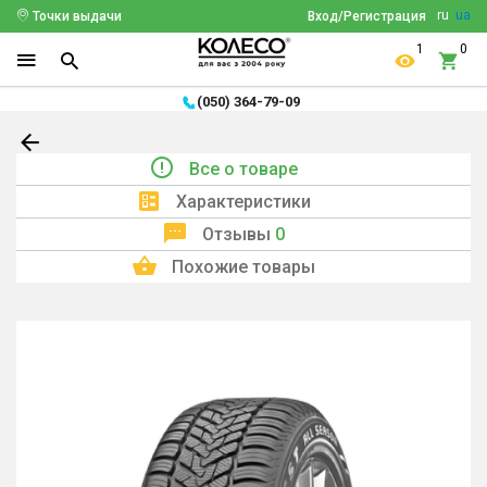
ru
ua
Точки выдачи
Вход/Регистрация
1
0
(050) 364-79-09
Все о товаре
Характеристики
Отзывы
0
Похожие товары