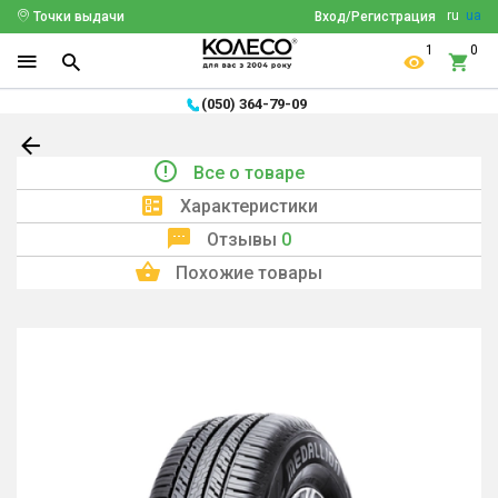
ru
ua
Точки выдачи
Вход/Регистрация
1
0
(050) 364-79-09
Все о товаре
Характеристики
Отзывы
0
Похожие товары