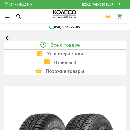
ru
ua
Точки выдачи
Вход/Регистрация
1
0
(050) 364-79-09
Все о товаре
Характеристики
Отзывы
0
Похожие товары