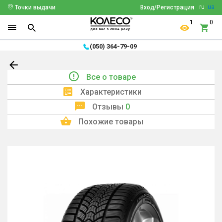
ru
ua
Точки выдачи
Вход/Регистрация
1
0
(050) 364-79-09
Все о товаре
Характеристики
Отзывы
0
Похожие товары