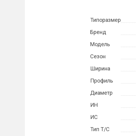
Типоразмер
Бренд
Модель
Сезон
Ширина
Профиль
Диаметр
ИН
ИС
Тип Т/С