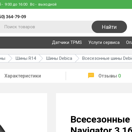
б
- 9:00 до 16:00
Вс
- выходной
50) 364-79-09
Найти
Датчики TPMS
Услуги сервиса
Оп
ины
Шины R14
Шины Debica
Всесезонные шины Debic
Характеристики
Отзывы
0
Всесезонные
Navigator 3 1