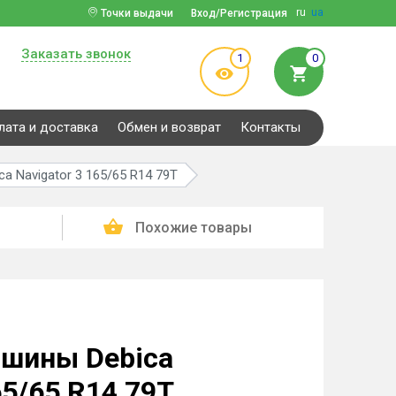
ru
ua
Точки выдачи
Вход/Регистрация
Заказать звонок
1
0
лата и доставка
Обмен и возврат
Контакты
a Navigator 3 165/65 R14 79T
Похожие товары
 шины Debica
65/65 R14 79T