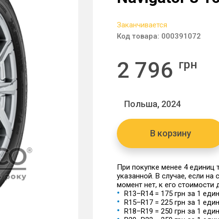
Заканчивается
Код товара:
000391072
2 796
грн
Польша, 2024
В корзину
При покупке менее 4 единиц
указанной. В случае, если на
момент нет, к его стоимости
R13–R14 = 175 грн за 1 еди
R15–R17 = 225 грн за 1 еди
R18–R19 = 250 грн за 1 еди