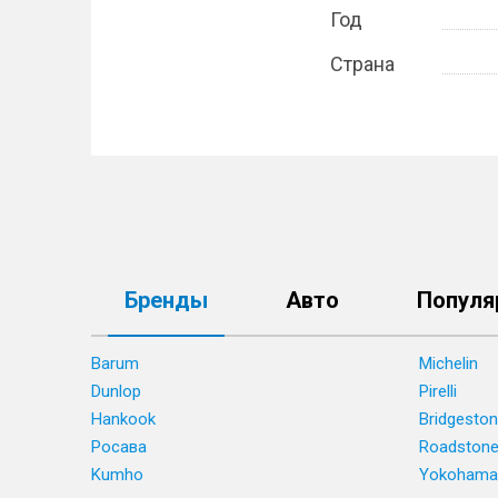
Год
Страна
Бренды
Авто
Популя
Barum
Michelin
Dunlop
Pirelli
Hankook
Bridgesto
Росава
Roadston
Kumho
Yokohama