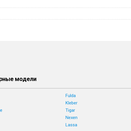
рные модели
Fulda
Kleber
ne
Tigar
e
Nexen
Lassa