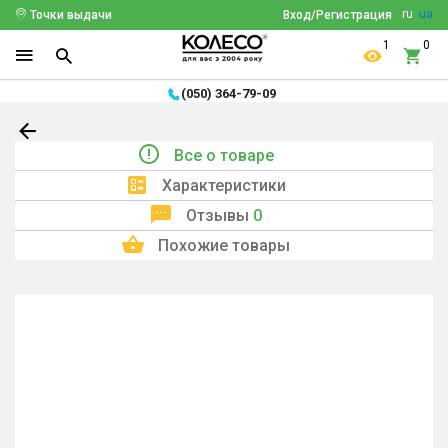
ru
ua
Точки выдачи
Вход/Регистрация
1
0
(050) 364-79-09
Все о товаре
Характеристики
Отзывы
0
Похожие товары