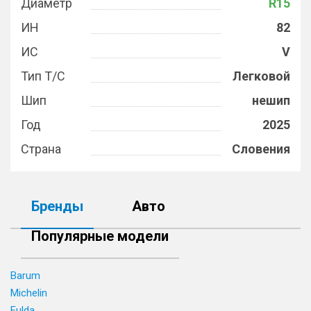
Диаметр
R15
ИН
82
ИС
V
Тип Т/С
Легковой
Шип
нешип
Год
2025
Страна
Словения
Бренды
Авто
Популярные модели
Barum
Michelin
Fulda