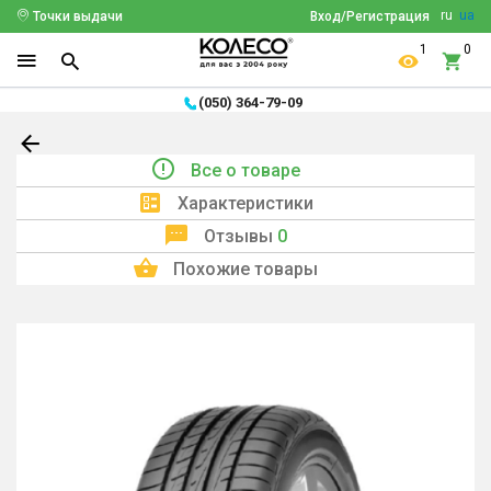
ru
ua
Точки выдачи
Вход/Регистрация
1
0
(050) 364-79-09
Все о товаре
Характеристики
Отзывы
0
Похожие товары