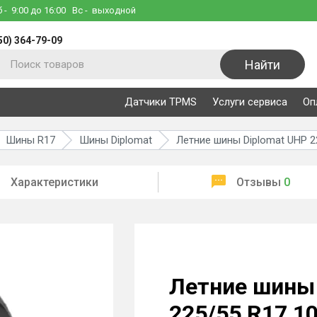
б
- 9:00 до 16:00
Вс
- выходной
50) 364-79-09
Найти
Датчики TPMS
Услуги сервиса
Оп
Шины R17
Шины Diplomat
Летние шины Diplomat UHP 2
Характеристики
Отзывы
0
Летние шины 
225/55 R17 1