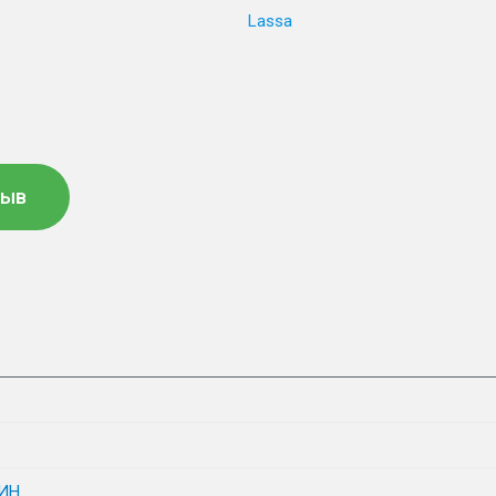
Lassa
зыв
ИН