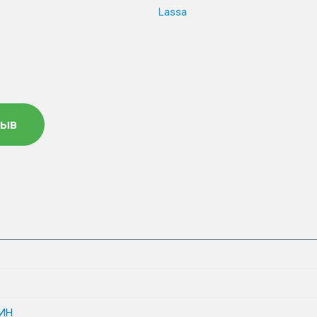
Lassa
зыв
ИН