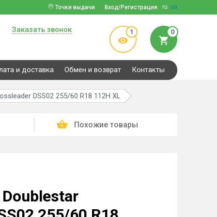
ru
ua
Точки выдачи
Вход/Регистрация
Заказать звонок
1
0
лата и доставка
Обмен и возврат
Контакты
ossleader DSS02 255/60 R18 112H XL
Похожие товары
Doublestar
DSS02 255/60 R18