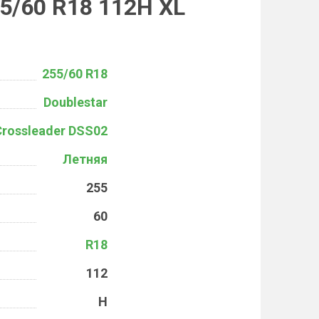
55/60 R18 112H XL
255/60 R18
Doublestar
Crossleader DSS02
Летняя
255
60
R18
112
H