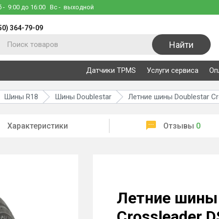
б
- 9:00 до 16:00
Вс
- выходной
50) 364-79-09
Найти
Датчики TPMS
Услуги сервиса
Оп
Шины R18
Шины Doublestar
Летние шины Doublestar Cr
Характеристики
Отзывы
0
Летние шины 
Crossleader 