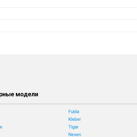
рные модели
Fulda
Kleber
ne
Tigar
e
Nexen