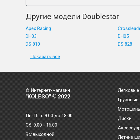
Другие модели Doublestar
Apex Racing
Crosslead
DH03
DH05
DS 810
DS 828
Показать все
© Интернет-магазин
Легковые
"KOLESO" © 2022
Грузовые
Мотошин
Пн-Пт:
с 9.00 до 18.00
Диски
Сб:
9.00 - 16.00
Аксессуа
Bc:
выходной
Летние ш