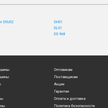
er DSU02
DH01
DL01
DS 968
 шины
Оптовикам
 шины
Поставщикам
ы
Акции
Гарантии
ры
Оплата и доставка
ины
Политика безопасности