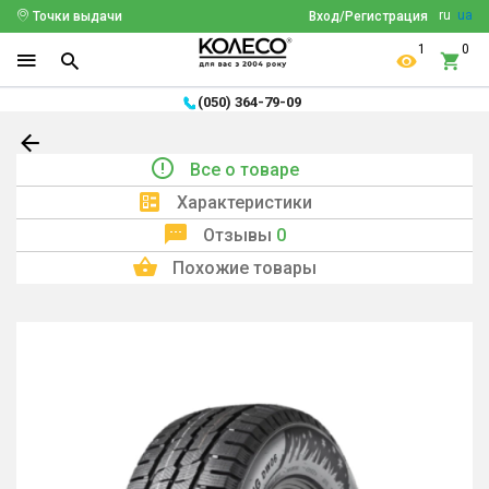
ru
ua
Точки выдачи
Вход/Регистрация
1
0
(050) 364-79-09
Все о товаре
Характеристики
Отзывы
0
Похожие товары