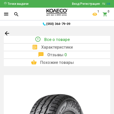
ru
ua
Точки выдачи
Вход/Регистрация
1
0
(050) 364-79-09
Все о товаре
Характеристики
Отзывы
0
Похожие товары