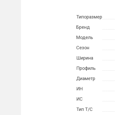
Типоразмер
Бренд
Модель
Сезон
Ширина
Профиль
Диаметр
ИН
ИС
Тип Т/С