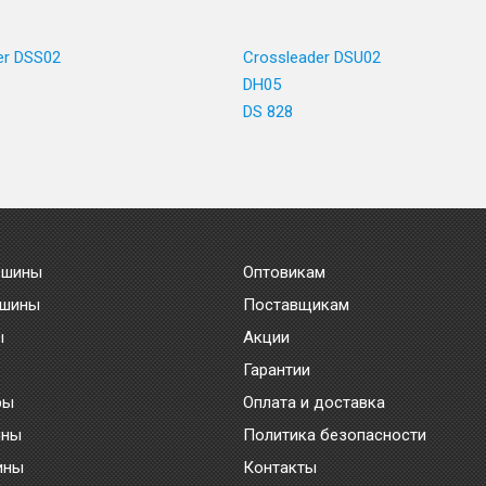
er DSS02
Crossleader DSU02
DH05
DS 828
 шины
Оптовикам
 шины
Поставщикам
ы
Акции
Гарантии
ры
Оплата и доставка
ины
Политика безопасности
ины
Контакты