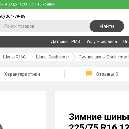
б
- 9:00 до 16:00
Вс
- выходной
50) 364-79-09
Найти
Датчики TPMS
Услуги сервиса
Оп
Шины R16C
Шины Doublestar
Зимние шины Doublestar 
Характеристики
Отзывы
0
Зимние шины 
225/75 R16 1