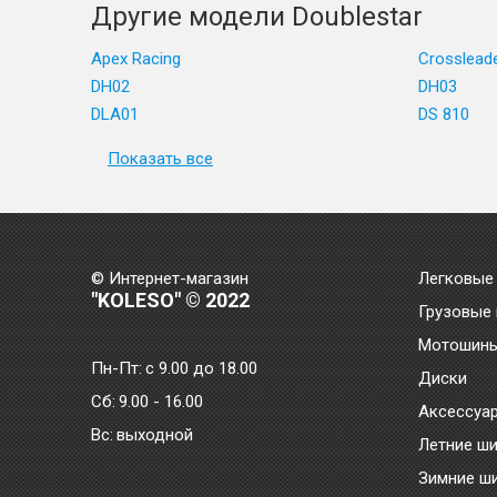
Другие модели Doublestar
Apex Racing
Crosslead
DH02
DH03
DLA01
DS 810
Показать все
© Интернет-магазин
Легковые
"KOLESO" © 2022
Грузовые
Мотошин
Пн-Пт:
с 9.00 до 18.00
Диски
Сб:
9.00 - 16.00
Аксессуа
Bc:
выходной
Летние ш
Зимние ш