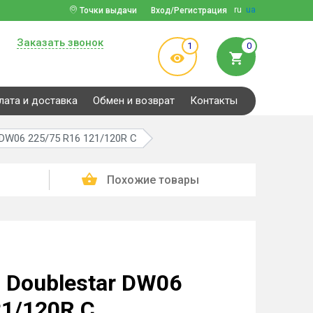
ru
ua
Точки выдачи
Вход/Регистрация
Заказать звонок
1
0
лата и доставка
Обмен и возврат
Контакты
DW06 225/75 R16 121/120R C
Похожие товары
Doublestar DW06
21/120R C