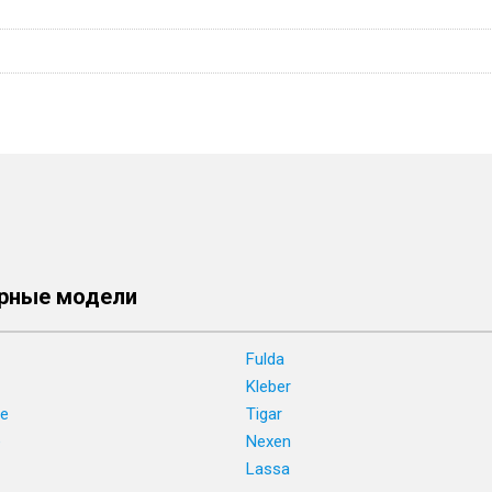
рные модели
Fulda
Kleber
ne
Tigar
e
Nexen
Lassa