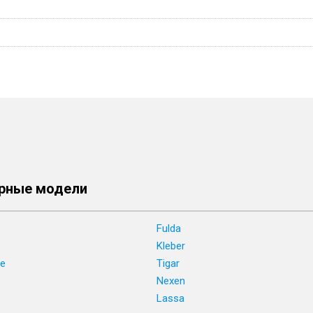
рные модели
Fulda
Kleber
ne
Tigar
e
Nexen
Lassa