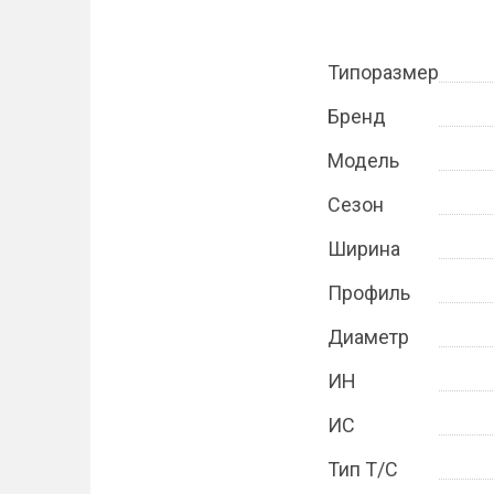
Типоразмер
Бренд
Модель
Сезон
Ширина
Профиль
Диаметр
ИН
ИС
Тип Т/С