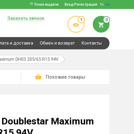
ru
ua
Точки выдачи
Вход/Регистрация
Заказать звонок
1
0
лата и доставка
Обмен и возврат
Контакты
aximum DH03 205/65 R15 94V
Похожие товары
 Doublestar Maximum
R15 94V