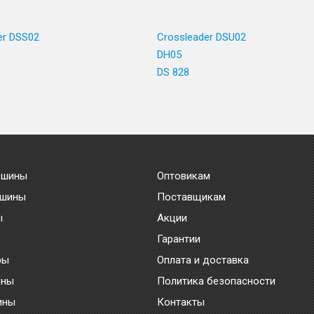
er DSS02
Crossleader DSU02
DH05
DS 828
 шины
Оптовикам
 шины
Поставщикам
ы
Акции
Гарантии
ры
Оплата и доставка
ины
Политика безопасности
ины
Контакты