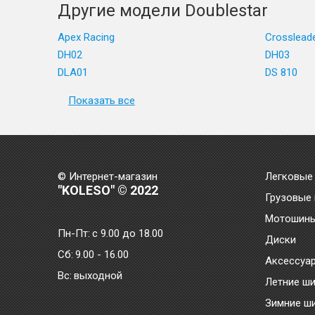
Другие модели Doublestar
Apex Racing
Crosslead
DH02
DH03
DLA01
DS 810
Показать все
© Интернет-магазин
Легковые
"KOLESO" © 2022
Грузовые
Мотошин
Пн-Пт:
с 9.00 до 18.00
Диски
Сб:
9.00 - 16.00
Аксессуа
Bc:
выходной
Летние ш
Зимние ш