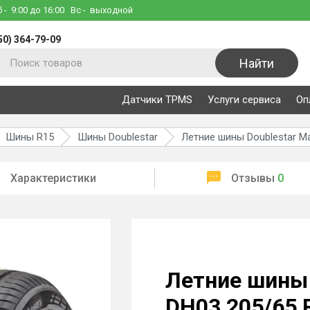
б
- 9:00 до 16:00
Вс
- выходной
50) 364-79-09
Найти
Датчики TPMS
Услуги сервиса
Оп
Шины R15
Шины Doublestar
Летние шины Doublestar M
Характеристики
Отзывы
0
Летние шины
DH03 205/65 