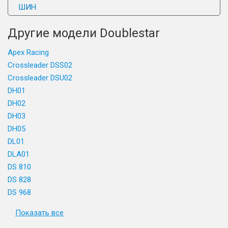
ШИН
Другие модели Doublestar
Apex Racing
Crossleader DSS02
Crossleader DSU02
DH01
DH02
DH03
DH05
DL01
DLA01
DS 810
DS 828
DS 968
Показать все