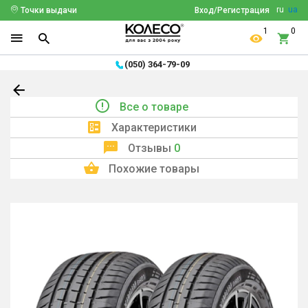
ru
ua
Точки выдачи
Вход/Регистрация
1
0
(050) 364-79-09
Все о товаре
Характеристики
Отзывы
0
Похожие товары