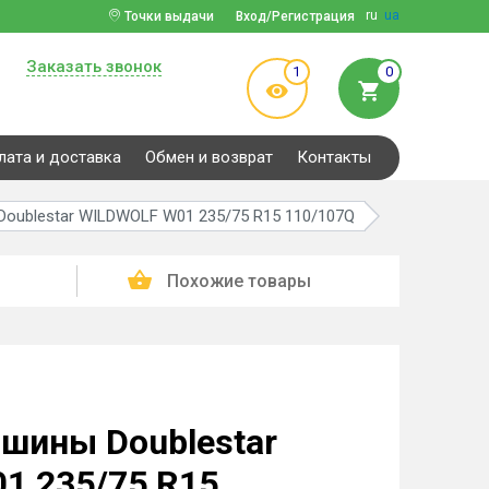
ru
ua
Точки выдачи
Вход/Регистрация
Заказать звонок
1
0
лата и доставка
Обмен и возврат
Контакты
oublestar WILDWOLF W01 235/75 R15 110/107Q
Похожие товары
шины Doublestar
1 235/75 R15