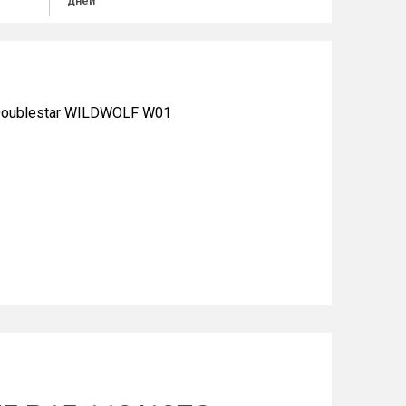
дней
Doublestar WILDWOLF W01