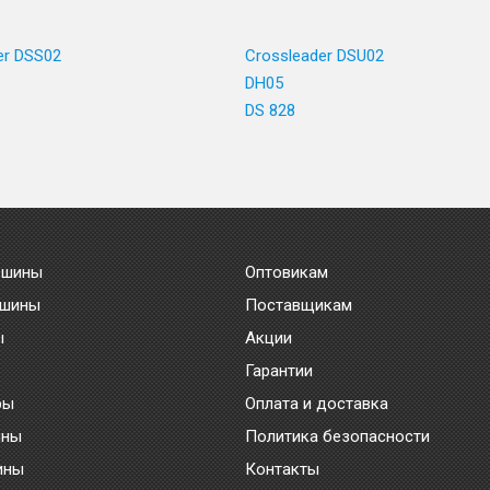
er DSS02
Crossleader DSU02
DH05
DS 828
 шины
Оптовикам
 шины
Поставщикам
ы
Акции
Гарантии
ры
Оплата и доставка
ины
Политика безопасности
ины
Контакты