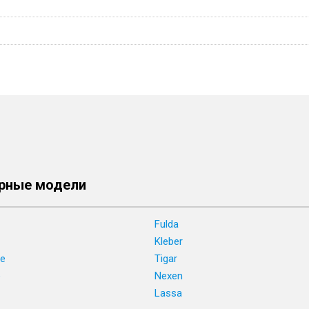
рные модели
Fulda
Kleber
ne
Tigar
e
Nexen
Lassa