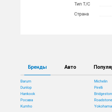
Тип Т/С
Страна
Бренды
Авто
Популя
Barum
Michelin
Dunlop
Pirelli
Hankook
Bridgesto
Росава
Roadston
Kumho
Yokohama