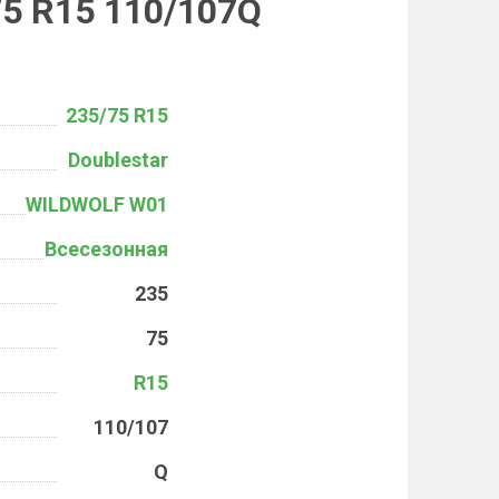
5 R15 110/107Q
235/75 R15
Doublestar
WILDWOLF W01
Всесезонная
235
75
R15
110/107
Q