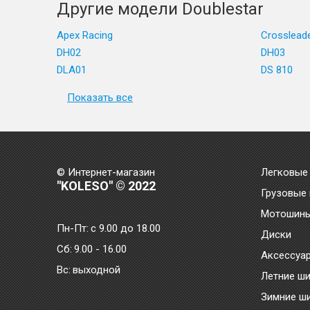
Другие модели Doublestar
Apex Racing
Crosslead
DH02
DH03
DLA01
DS 810
Показать все
© Интернет-магазин
Легковые
"KOLESO" © 2022
Грузовые
Мотошин
Пн-Пт:
с 9.00 до 18.00
Диски
Сб:
9.00 - 16.00
Аксессуа
Bc:
выходной
Летние ш
Зимние ш