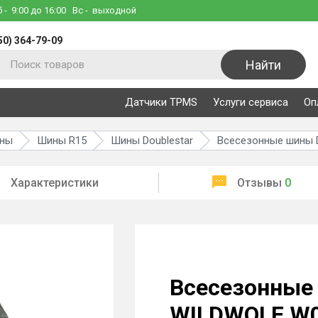
б
- 9:00 до 16:00
Вс
- выходной
50) 364-79-09
Найти
Датчики TPMS
Услуги сервиса
Оп
ины
Шины R15
Шины Doublestar
Всесезонные шины D
Характеристики
Отзывы
0
Всесезонные 
WILDWOLF W0