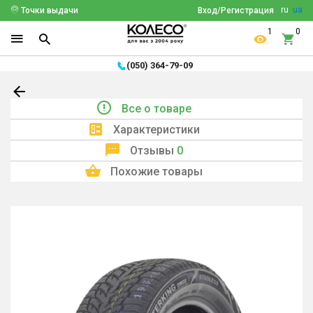
ru
ua
Точки выдачи
Вход/Регистрация
1
0
(050) 364-79-09
Все о товаре
Характеристики
Отзывы
0
Похожие товары