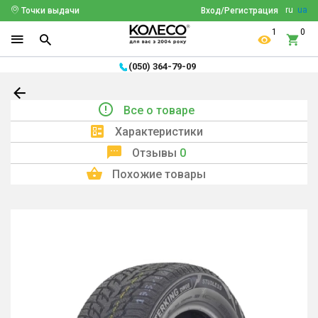
ru
ua
Точки выдачи
Вход/Регистрация
1
0
(050) 364-79-09
Все о товаре
Характеристики
Отзывы
0
Похожие товары