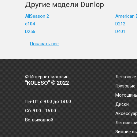
Другие модели Dunlop
AllSeason 2
American E
d104
D212
D256
D401
Показать все
© Интернет-магазин
Легковые
"KOLESO" © 2022
Грузовые
Мотошин
Пн-Пт:
с 9.00 до 18.00
Диски
Сб:
9.00 - 16.00
Аксессуа
Bc:
выходной
Летние ш
Зимние ш