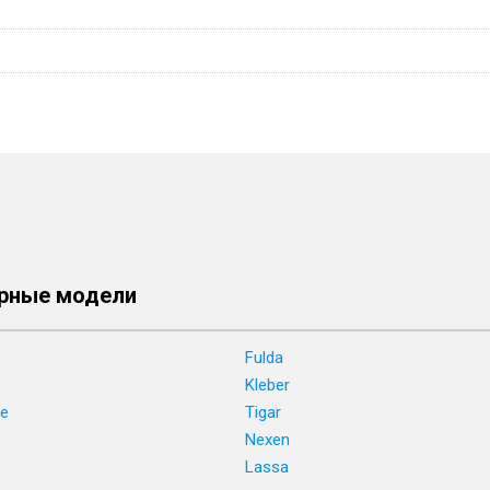
рные модели
Fulda
Kleber
ne
Tigar
e
Nexen
Lassa