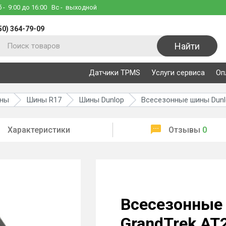
б
- 9:00 до 16:00
Вс
- выходной
50) 364-79-09
Найти
Датчики TPMS
Услуги сервиса
Оп
ины
Шины R17
Шины Dunlop
Всесезонные шины Dunlo
Характеристики
Отзывы
0
Всесезонные
GrandTrek AT