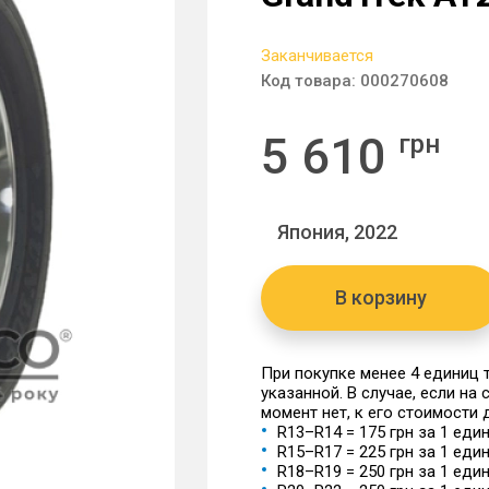
Заканчивается
Код товара:
000270608
5 610
грн
Япония, 2022
В корзину
При покупке менее 4 единиц
указанной. В случае, если на
момент нет, к его стоимости
R13–R14 = 175 грн за 1 еди
R15–R17 = 225 грн за 1 еди
R18–R19 = 250 грн за 1 еди