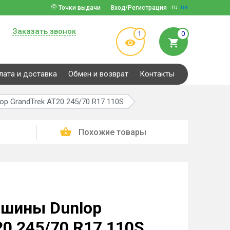
ru
ua
Точки выдачи
Вход/Регистрация
Заказать звонок
1
0
лата и доставка
Обмен и возврат
Контакты
p GrandTrek AT20 245/70 R17 110S
Похожие товары
 шины Dunlop
20 245/70 R17 110S