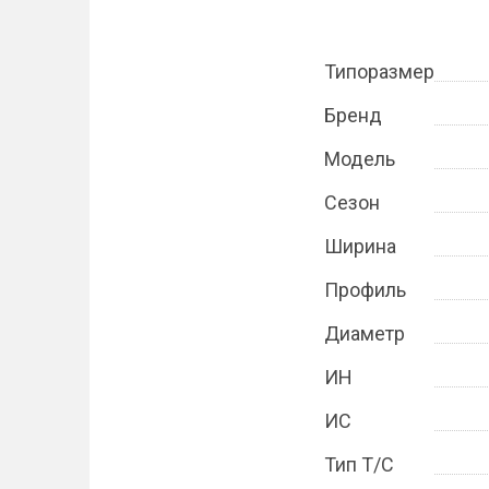
Типоразмер
Бренд
Модель
Сезон
Ширина
Профиль
Диаметр
ИН
ИС
Тип Т/С