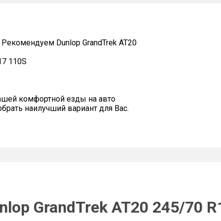
екомендуем Dunlop GrandTrek AT20
17 110S
ашей комфортной езды на авто
рать наилучший вариант для Вас.
lop GrandTrek AT20 245/70 R