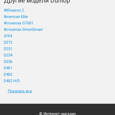
Другие модели Dunlop
AllSeason 2
American Elite
Arrowmax GT601
Arrowmax StreetSmart
d104
D212
D251
D254
D256
D401
D402
D402 H/D
Показать все
© Интернет-магазин