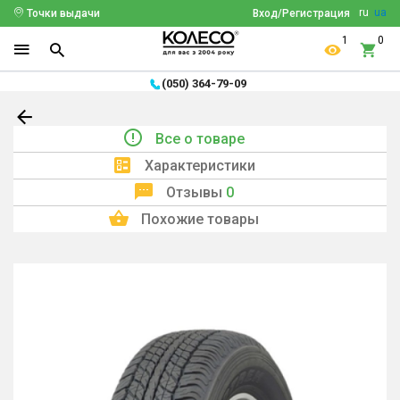
ru
ua
Точки выдачи
Вход/Регистрация
1
0
(050) 364-79-09
Все о товаре
Характеристики
Отзывы
0
Похожие товары