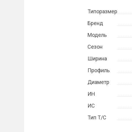
Типоразмер
Бренд
Модель
Сезон
Ширина
Профиль
Диаметр
ИН
ИС
Тип Т/С