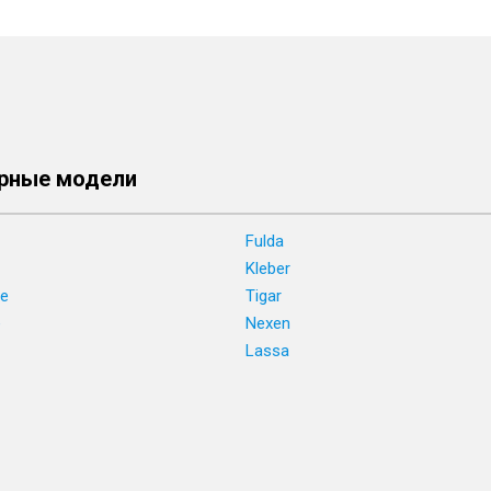
рные модели
Fulda
Kleber
ne
Tigar
e
Nexen
Lassa