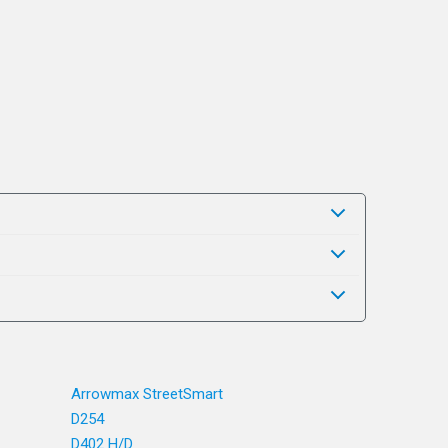
Arrowmax StreetSmart
D254
D402 H/D