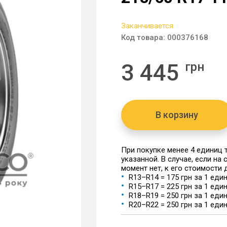
Заканчивается
Код товара:
000376168
3 445
грн
В корзину
При покупке менее 4 единиц
указанной. В случае, если на
момент нет, к его стоимости
R13–R14 = 175 грн за 1 еди
R15–R17 = 225 грн за 1 еди
R18–R19 = 250 грн за 1 еди
R20–R22 = 250 грн за 1 еди