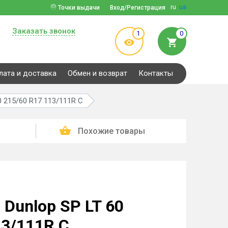
ru
ua
Точки выдачи
Вход/Регистрация
Заказать звонок
1
0
лата и доставка
Обмен и возврат
Контакты
0 215/60 R17 113/111R C
Похожие товары
Dunlop SP LT 60
13/111R C