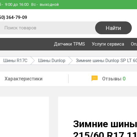
б
- 9:00 до 16:00
Вс
- выходной
50) 364-79-09
Найти
Датчики TPMS
Услуги сервиса
Оп
Шины R17C
Шины Dunlop
Зимние шины Dunlop SP LT 6
Характеристики
Отзывы
0
Зимние шины 
215/60 R17 1