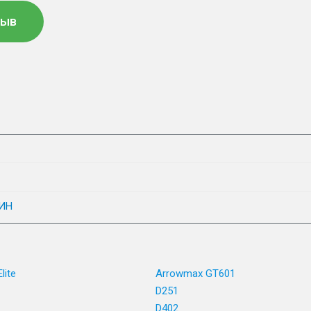
зыв
ИН
lite
Arrowmax GT601
D251
D402