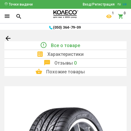
ru
ua
Точки выдачи
Вход/Регистрация
1
0
(050) 364-79-09
Все о товаре
Характеристики
Отзывы
0
Похожие товары