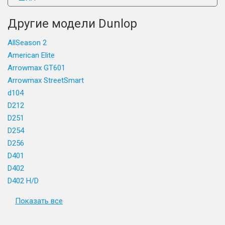
Другие модели Dunlop
AllSeason 2
American Elite
Arrowmax GT601
Arrowmax StreetSmart
d104
D212
D251
D254
D256
D401
D402
D402 H/D
Показать все